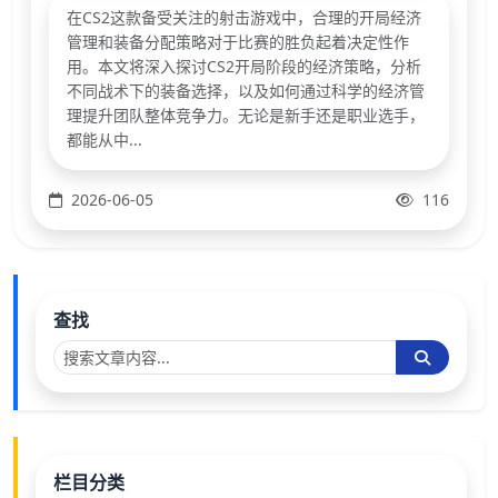
在CS2这款备受关注的射击游戏中，合理的开局经济
管理和装备分配策略对于比赛的胜负起着决定性作
用。本文将深入探讨CS2开局阶段的经济策略，分析
不同战术下的装备选择，以及如何通过科学的经济管
理提升团队整体竞争力。无论是新手还是职业选手，
都能从中...
2026-06-05
116
查找
栏目分类