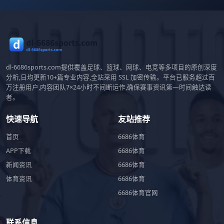
dl-6686sports.com提供覆盖足球、篮球、网球、电竞等多项目的原创深度
分析,日均更新10+篇专业内容,全站采用 SSL 加密传输。平台已服务超过百
万注册用户,内容团队7×24小时不间断运作,确保赛事资讯第一时间触达读
者。
快速导航
友站推荐
首页
6686体育
APP下载
6686体育
新闻资讯
6686体育
体育资讯
6686体育
6686体育官网
联系信息